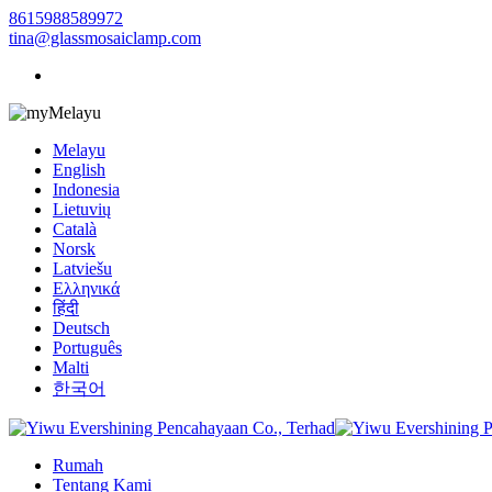
8615988589972
tina@glassmosaiclamp.com
Melayu
Melayu
English
Indonesia
Lietuvių
Català
Norsk
Latviešu
Ελληνικά
हिंदी
Deutsch
Português
Malti
한국어
Rumah
Tentang Kami