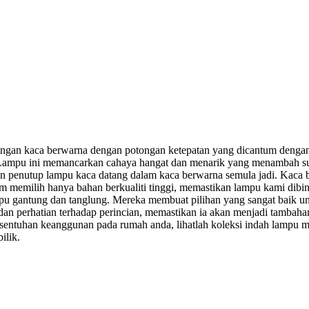
an kaca berwarna dengan potongan ketepatan yang dicantum dengan t
 Lampu ini memancarkan cahaya hangat dan menarik yang menambah su
an penutup lampu kaca datang dalam kaca berwarna semula jadi. Kaca 
am memilih hanya bahan berkualiti tinggi, memastikan lampu kami dibin
pu gantung dan tanglung. Mereka membuat pilihan yang sangat baik un
i dan perhatian terhadap perincian, memastikan ia akan menjadi tambah
sentuhan keanggunan pada rumah anda, lihatlah koleksi indah lampu 
ilik.