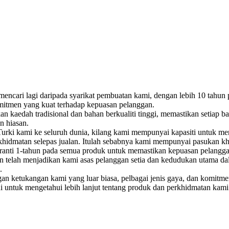
mencari lagi daripada syarikat pembuatan kami, dengan lebih 10 tahun
komitmen yang kuat terhadap kepuasan pelanggan.
n kaedah tradisional dan bahan berkualiti tinggi, memastikan setiap 
n hiasan.
rki kami ke seluruh dunia, kilang kami mempunyai kapasiti untuk me
rkhidmatan selepas jualan. Itulah sebabnya kami mempunyai pasukan k
nti 1-tahun pada semua produk untuk memastikan kepuasan pelangga
 telah menjadikan kami asas pelanggan setia dan kedudukan utama d
.
n ketukangan kami yang luar biasa, pelbagai jenis gaya, dan komitme
i untuk mengetahui lebih lanjut tentang produk dan perkhidmatan kami