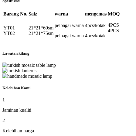
Spesifikasi
Barang No.
Saiz
warna
mengemas
MOQ
4PCS
pelbagai warna
4pcs/kotak
YT01
21*21*60sm
4PCS
YT02
21*21*75sm
pelbagai warna
4pcs/kotak
Lawatan kilang
Kelebihan Kami
1
Jaminan kualiti
2
Kelebihan harga