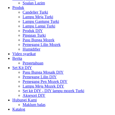
Soalan Lazim
Produk
Candelier Turki
Lampu Meja Turki
Lampu Gantung Turki
Lampu Lantai Turki
Produk DIY
Pinggan Turki
Pasu Bunga Mozek
Pemegang Lilin Mozek
Humidifier
Video syarikat
Berita
Pengetahuan
Set Kit DIY
Pasu Bunga Mosaik DIY
Pemegang Lilin DIY
Pemegang Pen Mozek DIY
Lampu Meja Mozek DIY
Set kit DIY - DIY lampu mozek Turki
Aksesori DIY
Hubungi Kami
Maklum balas
Katalog